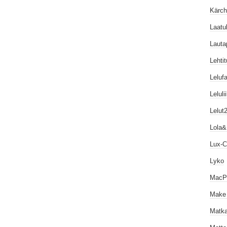
Kärch
Laatuk
Lautap
Lehtit
Lelufa
Lelul
Lelut2
Lola&
Lux-C
Lyko
MacP
Make
Matka