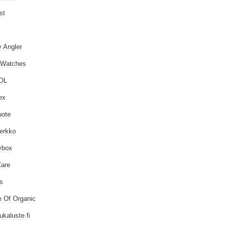
st
 Angler
 Watches
OL
ex
uote
erkko
ybox
are
ps
 Of Organic
ukaluste.fi