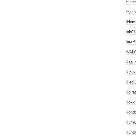
Hulté
Hyvin
Ikiom
InkCl
Interf
IVAL
Kaali
Kipuk
Kledj
Koira
Kokk
Kond
Kumiu
Kunto