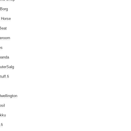
 Borg
 Horse
Beat
leroom
es
panda
uterSalg
uff.fi
lwellington
sil
ukku
fi