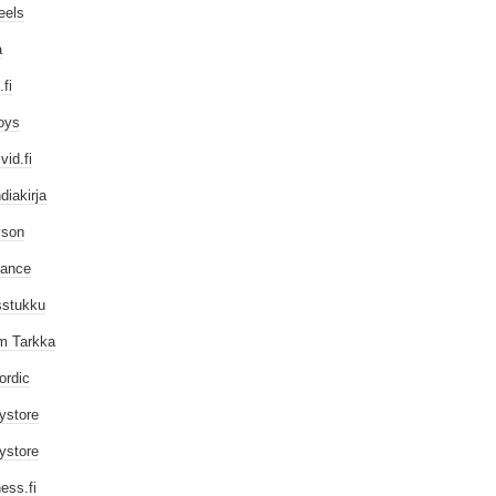
eels
a
fi
oys
vid.fi
diakirja
yson
lance
sstukku
m Tarkka
ordic
ystore
ystore
ess.fi