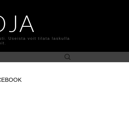
OJA
. Useista voit tilata laskulla
it.
Search
for:
CEBOOK