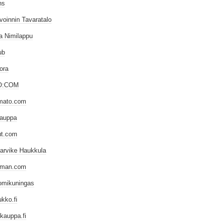
ns
voinnin Tavaratalo
a Nimilappu
ub
lora
O:COM
mato.com
auppa
ut.com
tarvike Haukkula
iman.com
omikuningas
kko.fi
kauppa.fi