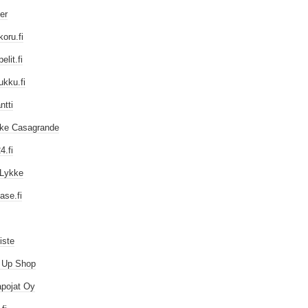
er
oru.fi
elit.fi
ukku.fi
ntti
iike Casagrande
4.fi
Lykke
ase.fi
iste
 Up Shop
pojat Oy