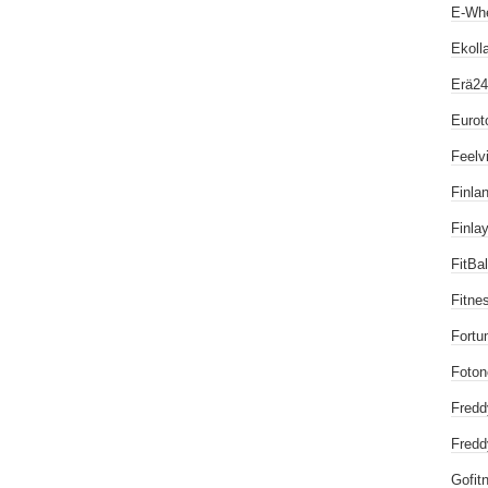
E-Wh
Ekoll
Erä24.
Eurot
Feelvi
Finlan
Finla
FitBa
Fitne
Fortu
Foton
Fredd
Fredd
Gofitn