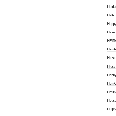
Hairlu
Halti
Happy
Havu
HEIR
Hemt
Hiust
Hiusv
Hobb
HomC
Hotli
House
Huipp