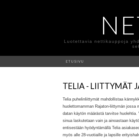
NE
Luotettavia nettikauppoja yhd
se
ETUSIVU
TELIA - LIITTYMÄT 
Telia puhelinliittymät mahdollistaa kännykk
huolettomamman Rajaton-liittymän jossa m
datan käytön määrästä tarvitse huolehtia. V
sinua laskutetaan vain ja ainoastaan käy
entisestään hyödyntämällä Telia asiakasedut
myös alle 28-vuotiaille ja lapsille erityishal