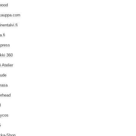
wood
kauppa.com
inentalvi.fi
.fi
xpress
kki 360
 Atelier
dude
masa
erhead
l
tycos
G
kka-Shop