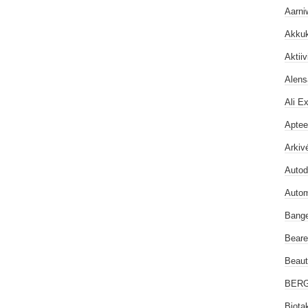
Aarni
Akku
Aktiiv
Alensa
Ali E
Aptee
Arkivé
Auto
Auto
Bang
Beare
Beau
BER
Biota