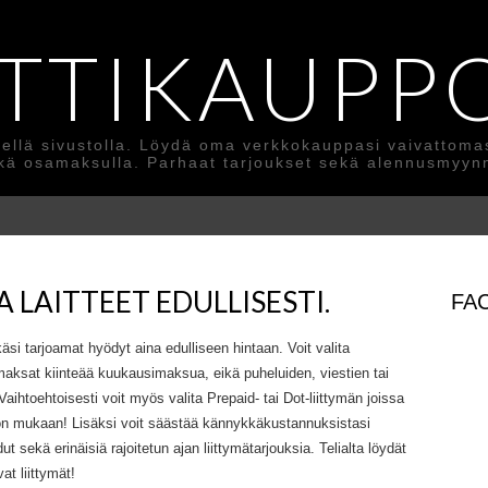
TTIKAUPP
ellä sivustolla. Löydä oma verkkokauppasi vaivattomasti
kä osamaksulla. Parhaat tarjoukset sekä alennusmyynn
JA LAITTEET EDULLISESTI.
FA
äsi tarjoamat hyödyt aina edulliseen hintaan. Voit valita
aksat kiinteää kuukausimaksua, eikä puheluiden, viestien tai
aihtoehtoisesti voit myös valita Prepaid- tai Dot-liittymän joissa
tön mukaan! Lisäksi voit säästää kännykkäkustannuksistasi
 sekä erinäisiä rajoitetun ajan liittymätarjouksia. Telialta löydät
vat liittymät!