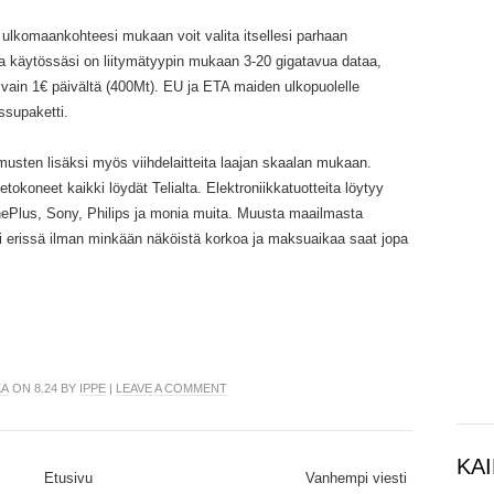
 ulkomaankohteesi mukaan voit valita itsellesi parhaan
a käytössäsi on liitymätyypin mukaan 3-20 gigatavua dataa,
 vain 1€ päivältä (400Mt). EU ja ETA maiden ulkopuolelle
issupaketti.
imusten lisäksi myös viihdelaitteita laajan skaalan mukaan.
 tietokoneet kaikki löydät Telialta. Elektroniikkatuotteita löytyy
ePlus, Sony, Philips ja monia muita. Muusta maailmasta
asi erissä ilman minkään näköistä korkoa ja maksuaikaa saat jopa
KA
ON 8.24 BY
IPPE
|
LEAVE A COMMENT
KAI
Etusivu
Vanhempi viesti