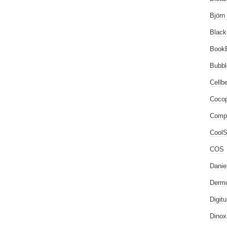
Björn
Black
Book
Bubb
Cellb
Coco
Comp
CoolSt
COS
Danie
Dermo
Digit
Dinox.