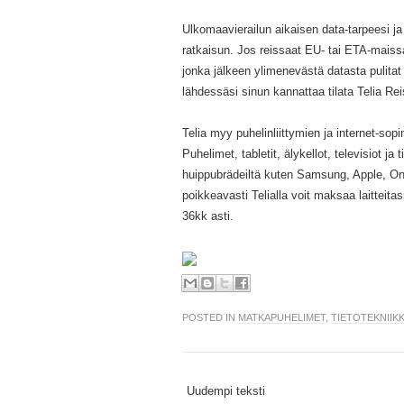
Ulkomaavierailun aikaisen data-tarpeesi ja
ratkaisun. Jos reissaat EU- tai ETA-maiss
jonka jälkeen ylimenevästä datasta pulitat
lähdessäsi sinun kannattaa tilata Telia Re
Telia myy puhelinliittymien ja internet-sop
Puhelimet, tabletit, älykellot, televisiot ja
huippubrädeiltä kuten Samsung, Apple, On
poikkeavasti Telialla voit maksaa laitteit
36kk asti.
POSTED IN
MATKAPUHELIMET
,
TIETOTEKNIIK
Uudempi teksti