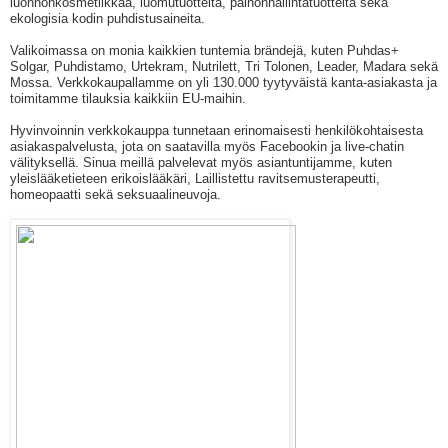
luonnonkosmetiikkaa, luomutuotteita, painonhallintatuotteita sekä
ekologisia kodin puhdistusaineita.
Valikoimassa on monia kaikkien tuntemia brändejä, kuten Puhdas+
Solgar, Puhdistamo, Urtekram, Nutrilett, Tri Tolonen, Leader, Madara sekä
Mossa. Verkkokaupallamme on yli 130.000 tyytyväistä kanta-asiakasta ja
toimitamme tilauksia kaikkiin EU-maihin.
Hyvinvoinnin verkkokauppa tunnetaan erinomaisesti henkilökohtaisesta
asiakaspalvelusta, jota on saatavilla myös Facebookin ja live-chatin
välityksellä. Sinua meillä palvelevat myös asiantuntijamme, kuten
yleislääketieteen erikoislääkäri, Laillistettu ravitsemusterapeutti,
homeopaatti sekä seksuaalineuvoja.