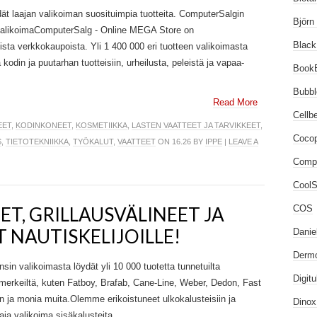
t laajan valikoiman suosituimpia tuotteita. ComputerSalgin
Björn
a valikoimaComputerSalg - Online MEGA Store on
Black
sta verkkokaupoista. Yli 1 400 000 eri tuotteen valikoimasta
 kodin ja puutarhan tuotteisiin, urheilusta, peleistä ja vapaa-
Book
Bubb
Read More
Cellb
EET
,
KODINKONEET
,
KOSMETIIKKA
,
LASTEN VAATTEET JA TARVIKKEET
,
Coco
S
,
TIETOTEKNIIKKA
,
TYÖKALUT
,
VAATTEET
ON 16.26 BY
IPPE
|
LEAVE A
Comp
CoolSt
ET, GRILLAUSVÄLINEET JA
COS
 NAUTISKELIJOILLE!
Danie
Dermo
nsin valikoimasta löydät yli 10 000 tuotetta tunnetuilta
Digit
merkeiltä, kuten Fatboy, Brafab, Cane-Line, Weber, Dedon, Fast
n ja monia muita.Olemme erikoistuneet ulkokalusteisiin ja
Dinox.
aja valikoima sisäkalusteita...