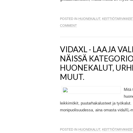
POSTED IN
HUONEKALUT
,
KEITTIÖTARVIKKEE
COMMENT
VIDAXL - LAAJA VA
NÄISSÄ KATEGORIOI
HUONEKALUT, URH
MUUT.
Mitä 
huone
leikkimökit, puutarhakalusteet ja työkalu
monipuolisuudessa, aina omasta vidaXL-me
POSTED IN
HUONEKALUT
,
KEITTIÖTARVIKKEE