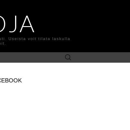
OJA
. Useista voit tilata laskulla
it.
Search
for:
CEBOOK