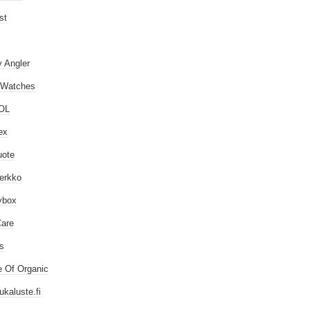
st
 Angler
 Watches
OL
ex
uote
erkko
ybox
are
ps
 Of Organic
ukaluste.fi