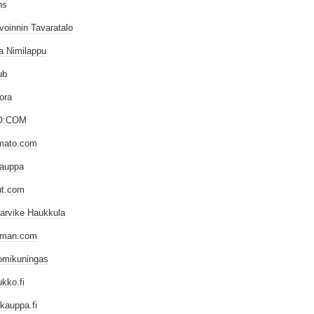
ns
voinnin Tavaratalo
a Nimilappu
ub
lora
O:COM
mato.com
auppa
ut.com
tarvike Haukkula
iman.com
omikuningas
kko.fi
kauppa.fi