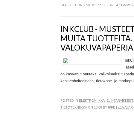
VAATTEET
ON 7.58 BY
IPPE
|
LEAVE A COMMEN
INKCLUB - MUSTEE
MUITA TUOTTEITA.
VALOKUVAPAPERIA 
InkCl
laser
on kasvanut suureksi valikoimaksi tulostimi
kenkienhoitoaineita, tietokone- ja matkapuhe
POSTED IN
ELEKTRONIIKKA
,
ELINTARVIKKEET
TIETOTEKNIIKKA
ON 13.08 BY
IPPE
|
LEAVE A 