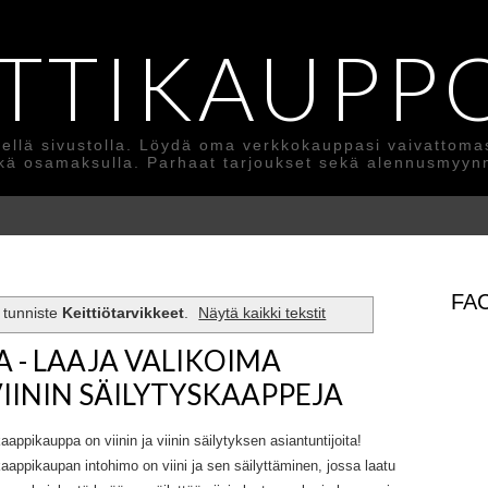
TTIKAUPP
ellä sivustolla. Löydä oma verkkokauppasi vaivattomasti
kä osamaksulla. Parhaat tarjoukset sekä alennusmyynn
FA
n tunniste
Keittiötarvikkeet
.
Näytä kaikki tekstit
 - LAAJA VALIKOIMA
VIININ SÄILYTYSKAAPPEJA
kaappikauppa on viinin ja viinin säilytyksen asiantuntijoita!
kaappikaupan intohimo on viini ja sen säilyttäminen, jossa laatu