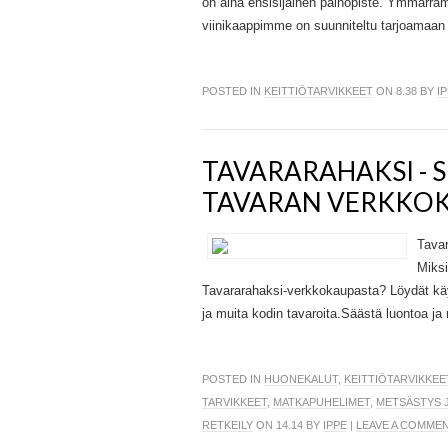
on aina ensisijainen painopiste. Ymmärrämm
viinikaappimme on suunniteltu tarjoamaan 
POSTED IN
KEITTIÖTARVIKKEET
ON 8.38 BY
I
TAVARARAHAKSI -
TAVARAN VERKKO
Tava
Miksi
Tavararahaksi-verkkokaupasta? Löydät käyt
ja muita kodin tavaroita.Säästä luontoa ja 
POSTED IN
HUONEKALUT
,
KEITTIÖTARVIKKEE
TARVIKKEET
,
MATKAPUHELIMET
,
METSÄSTYS 
RETKEILY
ON 14.14 BY
IPPE
|
LEAVE A COMME