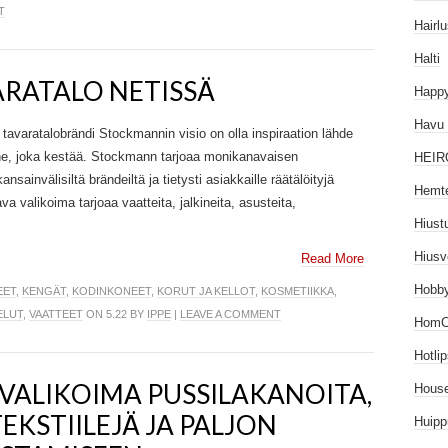
T
Hairlu
Halti
RATALO NETISSÄ
Happy
Havu
varatalobrändi Stockmannin visio on olla inspiraation lähde
nne, joka kestää. Stockmann tarjoaa monikanavaisen
HEIR
ainvälisiltä brändeiltä ja tietysti asiakkaille räätälöityjä
Hemt
a valikoima tarjoaa vaatteita, jalkineita, asusteita,
Hiust
Hiusv
Read More
Hobb
EET
,
KENGÄT
,
KODINKONEET
,
KORUT JA KELLOT
,
KOSMETIIKKA
,
ELUT
,
VAATTEET
ON 5.22 BY
IPPE
|
LEAVE A COMMENT
HomC
Hotli
 VALIKOIMA PUSSILAKANOITA,
House
EKSTIILEJÄ JA PALJON
Huipp