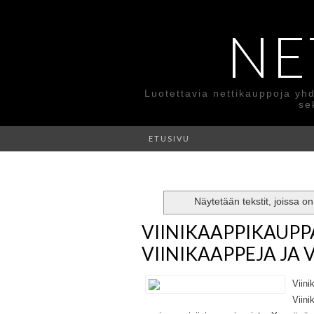
NE
Luotettavia nettikauppoja yhd
se
ETUSIVU
Näytetään tekstit, joissa o
VIINIKAAPPIKAUPPA
VIINIKAAPPEJA JA 
Viini
Viini