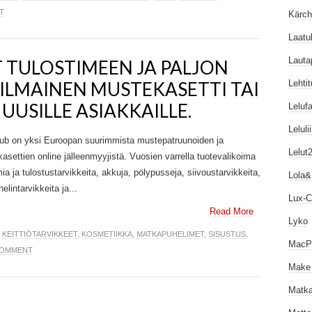
T
Kärch
Laatuk
Lautap
T TULOSTIMEEN JA PALJON
 ILMAINEN MUSTEKASETTI TAI
Lehtit
UUSILLE ASIAKKAILLE.
Lelufa
Lelul
ub on yksi Euroopan suurimmista mustepatruunoiden ja
Lelut2
kasettien online jälleenmyyjistä. Vuosien varrella tuotevalikoima
a ja tulostustarvikkeita, akkuja, pölypusseja, siivoustarvikkeita,
Lola&
lintarvikkeita ja...
Lux-C
Read More
Lyko
,
KEITTIÖTARVIKKEET
,
KOSMETIIKKA
,
MATKAPUHELIMET
,
SISUSTUS
,
MacP
COMMENT
Make
Matka