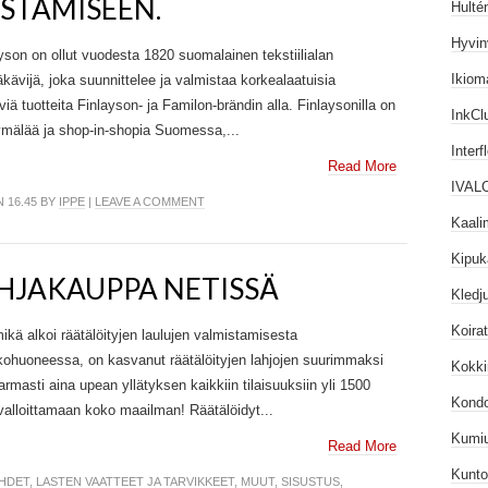
STAMISEEN.
Hulté
Hyvin
yson on ollut vuodesta 1820 suomalainen tekstiilialan
Ikiom
äkävijä, joka suunnittelee ja valmistaa korkealaatuisia
iä tuotteita Finlayson- ja Familon-brändin alla. Finlaysonilla on
InkCl
älää ja shop-in-shopia Suomessa,...
Interf
Read More
IVAL
 16.45 BY
IPPE
|
LEAVE A COMMENT
Kaali
Kipuk
AHJAKAUPPA NETISSÄ
Kledj
Koira
ikä alkoi räätälöityjen laulujen valmistamisesta
kohuoneessa, on kasvanut räätälöityjen lahjojen suurimmaksi
Kokk
rmasti aina upean yllätyksen kaikkiin tilaisuuksiin yli 1500
Kond
alloittamaan koko maailman! Räätälöidyt...
Kumiu
Read More
Kunto
EHDET
,
LASTEN VAATTEET JA TARVIKKEET
,
MUUT
,
SISUSTUS
,