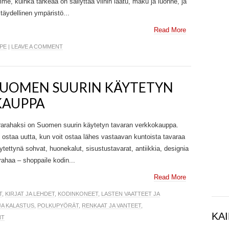
e, kuinka tärkeää on säilyttää viinin laatu, maku ja luonne, ja
täydellinen ympäristö...
Read More
PPE
|
LEAVE A COMMENT
 SUOMEN SUURIN KÄYTETYN
KAUPPA
rarahaksi on Suomen suurin käytetyn tavaran verkkokauppa.
 ostaa uutta, kun voit ostaa lähes vastaavan kuntoista tavaraa
ettynä sohvat, huonekalut, sisustustavarat, antiikkia, designia
rahaa – shoppaile kodin...
Read More
T
,
KIRJAT JA LEHDET
,
KODINKONEET
,
LASTEN VAATTEET JA
JA KALASTUS
,
POLKUPYÖRÄT
,
RENKAAT JA VANTEET
,
KAI
NT