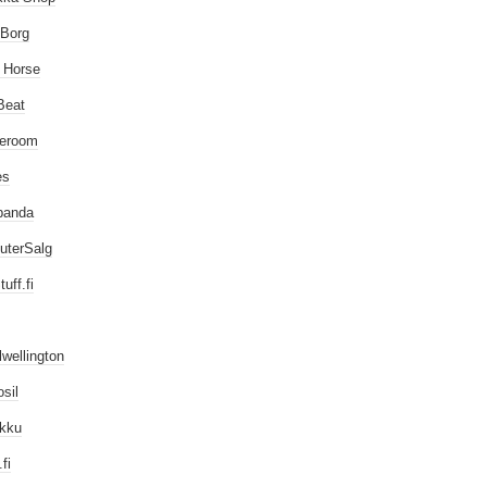
 Borg
 Horse
Beat
leroom
es
panda
uterSalg
uff.fi
lwellington
sil
ukku
fi