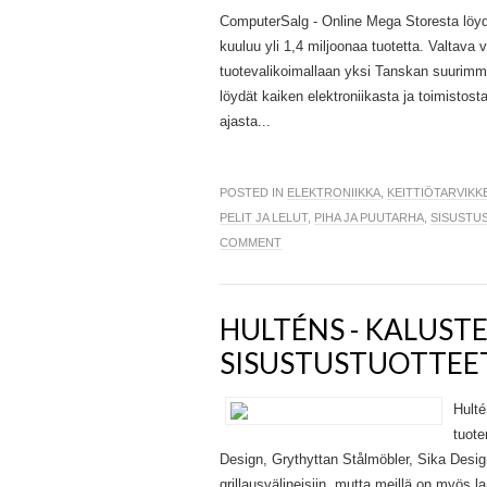
ComputerSalg - Online Mega Storesta löydä
kuuluu yli 1,4 miljoonaa tuotetta. Valtav
tuotevalikoimallaan yksi Tanskan suurimmi
löydät kaiken elektroniikasta ja toimistosta
ajasta...
POSTED IN
ELEKTRONIIKKA
,
KEITTIÖTARVIKK
PELIT JA LELUT
,
PIHA JA PUUTARHA
,
SISUSTU
COMMENT
HULTÉNS - KALUSTE
SISUSTUSTUOTTEET
Hulté
tuote
Design, Grythyttan Stålmöbler, Sika Desig
grillausvälineisiin, mutta meillä on myös la