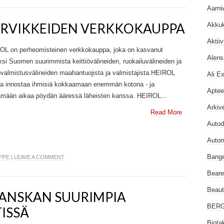
Aarni
TARVIKKEIDEN VERKKOKAUPPA
Akku
Aktiiv
OL on perheomisteinen verkkokauppa, joka on kasvanut
Alensa
si Suomen suurimmista keittiövälineiden, ruokailuvälineiden ja
valmistusvälineiden maahantuojista ja valmistajista.HEIROL
Ali E
aa innostaa ihmisiä kokkaamaan enemmän kotona - ja
Aptee
ämään aikaa pöydän ääressä läheisten kanssa. HEIROL...
Arkivé
Read More
Auto
Auto
Bang
IPPE
|
LEAVE A COMMENT
Beare
Beau
TANSKAN SUURIMPIA
BER
ISSÄ
Biota