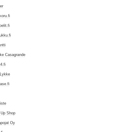
er
oru.fi
elit.fi
ukku.fi
ntti
iike Casagrande
4.fi
Lykke
ase.fi
iste
 Up Shop
pojat Oy