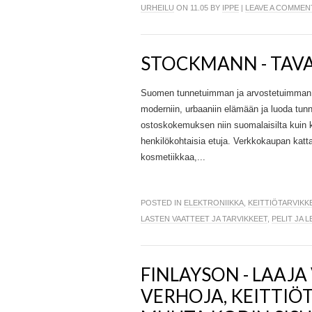
URHEILU
ON 11.05 BY
IPPE
|
LEAVE A COMMEN
STOCKMANN - TAVA
Suomen tunnetuimman ja arvostetuimman ta
moderniin, urbaaniin elämään ja luoda tu
ostoskokemuksen niin suomalaisilta kuin kans
henkilökohtaisia etuja. Verkkokaupan kattav
kosmetiikkaa,...
POSTED IN
ELEKTRONIIKKA
,
KEITTIÖTARVIKK
LASTEN VAATTEET JA TARVIKKEET
,
PELIT JA L
FINLAYSON - LAAJA
VERHOJA, KEITTIÖT