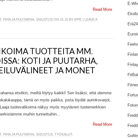
E-Wh
Read More
Ekoll
T
,
PIHA JA PUUTARHA
,
SISUSTUS
ON 15.16 BY
IPPE
|
LEAVE A
Erä24.
Eurot
Feelvi
LIKOIMA TUOTTEITA MM.
Finlan
SSA: KOTI JA PUUTARHA,
Finla
EILUVÄLINEET JA MONET
FitBa
Fitne
tahansa etsitkin, meiltä löytyy kaikki! Sen lisäksi, että olemme
Fortu
kalukauppa, tämä on myös paikka, josta löydät aurinkovarjot,
Foton
t. Laaja tuotevalikoima näkyy myös myytävien tuotemerkkien
rkistämme muihin tunnettuihin...
Fredd
Read More
Fredd
T
,
PIHA JA PUUTARHA
,
SISUSTUS
,
TYÖKALUT
,
Gofitn