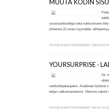
MUUTA KODIN SISU
Finla
edell
sisustustekstiilejä sekä nukkumiseen liittyv
yhteensä 22 omaa myymälää, tehtaanmyym
POSTED IN
KEITTIÖTARVIKKEET
,
SISUSTUS
ON
YOURSURPRISE - L
Se, m
ullak
verkkolahjakaupaksi. Asiakkaat löytävät va
lahjan valikoimastamme. Olemme valmiit v
POSTED IN
KEITTIÖTARVIKKEET
,
KIRJAT JA L