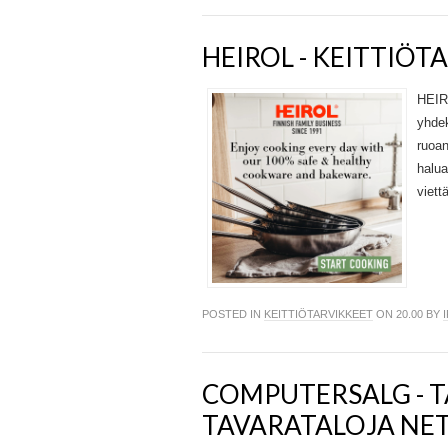
HEIROL - KEITTIÖ
HEIR
yhdek
ruoan
halu
viett
POSTED IN
KEITTIÖTARVIKKEET
ON 20.00 BY
COMPUTERSALG - 
TAVARATALOJA NET