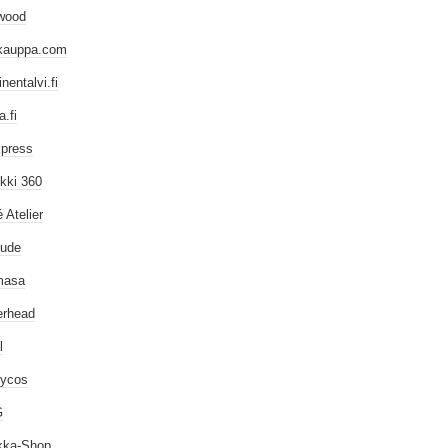
wood
kauppa.com
inentalvi.fi
.fi
xpress
kki 360
 Atelier
dude
masa
erhead
l
tycos
G
kka-Shop