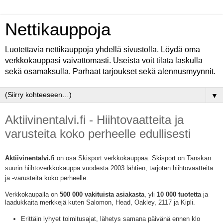
Nettikauppoja
Luotettavia nettikauppoja yhdellä sivustolla. Löydä oma
verkkokauppasi vaivattomasti. Useista voit tilata laskulla
sekä osamaksulla. Parhaat tarjoukset sekä alennusmyynnit.
▼
Aktiivinentalvi.fi - Hiihtovaatteita ja
varusteita koko perheelle edullisesti
Aktiivinentalvi.fi
on osa Skisport verkkokauppaa. Skisport on Tanskan
suurin hiihtoverkkokauppa vuodesta 2003 lähtien, tarjoten hiihtovaatteita
ja -varusteita koko perheelle.
Verkkokaupalla on
500 000 vakituista asiakasta
, yli
10 000 tuotetta
ja
laadukkaita merkkejä kuten Salomon, Head, Oakley, 2117 ja Kipli.
Erittäin lyhyet toimitusajat, lähetys samana päivänä ennen klo